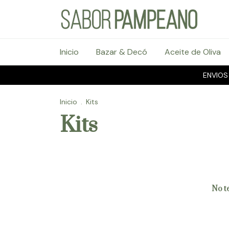
Inicio
Bazar & Decó
Aceite de Oliva
ENVIOS
Inicio
.
Kits
Kits
No te