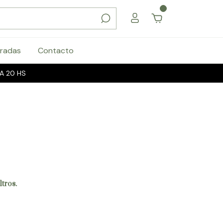
0
radas
Contacto
A 20 HS
ltros.